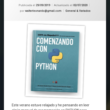
Publicada el
29/09/2019
Actualizado el
02/07/2020
Categorías:
por
walterleonardo@gmail.com
General & Variados
Este verano estuve relajado y he pensando en leer