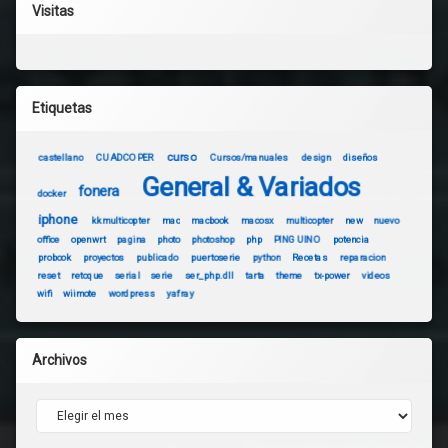
Visitas
Etiquetas
curso
castellano
CUADCOPER
Cursos/manuales
design
diseños
General & Variados
fonera
docker
iphone
kkmulticopter
mac
macbook
macosx
multicopter
new
nuevo
office
openwrt
pagina
photo
photoshop
php
PINGUINO
potencia
probook
proyectos
publicado
puertoserie
python
Recetas
reparacion
reset
retoque
serial
serie
ser_php.dll
tarta
theme
tx-power
videos
wifi
wiimote
wordpress
yafray
Archivos
Archivos