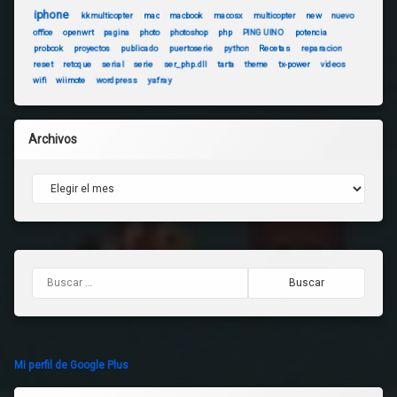
iphone
kkmulticopter
mac
macbook
macosx
multicopter
new
nuevo
office
openwrt
pagina
photo
photoshop
php
PINGUINO
potencia
probook
proyectos
publicado
puertoserie
python
Recetas
reparacion
reset
retoque
serial
serie
ser_php.dll
tarta
theme
tx-power
videos
wifi
wiimote
wordpress
yafray
Archivos
Archivos
Buscar:
Mi perfil de Google Plus