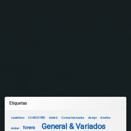
Etiquetas
curso
castellano
CUADCOPER
Cursos/manuales
design
diseños
General & Variados
fonera
docker