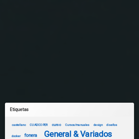
Etiquetas
curso
castellano
CUADCOPER
Cursos/manuales
design
diseños
General & Variados
fonera
docker