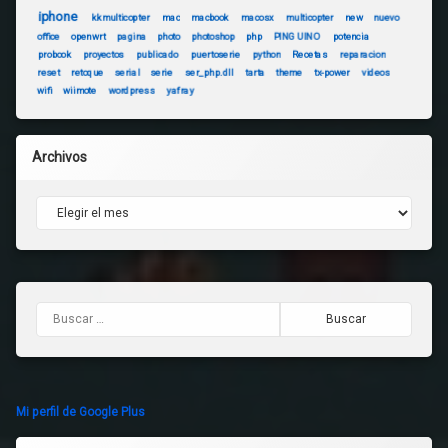
iphone
kkmulticopter
mac
macbook
macosx
multicopter
new
nuevo
office
openwrt
pagina
photo
photoshop
php
PINGUINO
potencia
probook
proyectos
publicado
puertoserie
python
Recetas
reparacion
reset
retoque
serial
serie
ser_php.dll
tarta
theme
tx-power
videos
wifi
wiimote
wordpress
yafray
Archivos
Archivos
Buscar:
Mi perfil de Google Plus