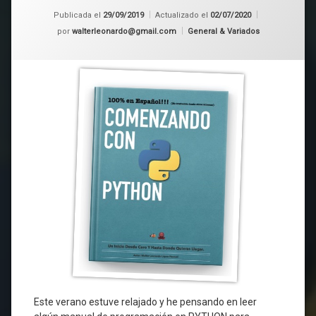
Publicada el
29/09/2019
Actualizado el
02/07/2020
Categorías:
por
walterleonardo@gmail.com
General & Variados
Este verano estuve relajado y he pensando en leer