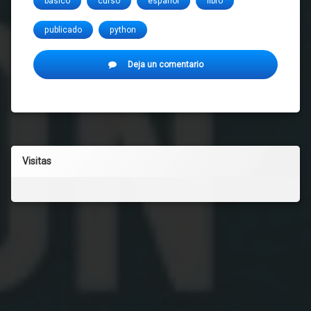
básico
curso
español
libro
publicado
python
en
Deja un comentario
Comenzando
con
Python
Visitas