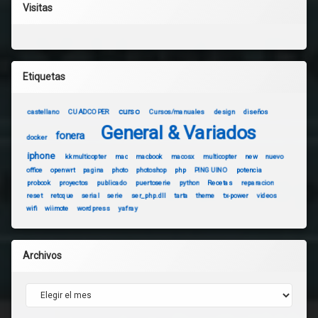
Visitas
Etiquetas
curso
castellano
CUADCOPER
Cursos/manuales
design
diseños
General & Variados
fonera
docker
iphone
kkmulticopter
mac
macbook
macosx
multicopter
new
nuevo
office
openwrt
pagina
photo
photoshop
php
PINGUINO
potencia
probook
proyectos
publicado
puertoserie
python
Recetas
reparacion
reset
retoque
serial
serie
ser_php.dll
tarta
theme
tx-power
videos
wifi
wiimote
wordpress
yafray
Archivos
Archivos