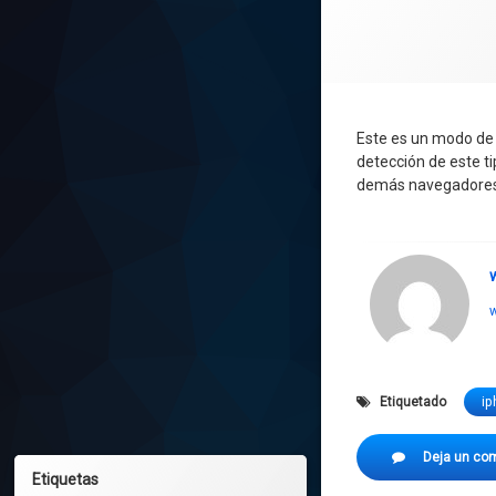
Este es un modo de
detección de este ti
demás navegadores 
w
Etiquetado
ip
Deja un co
Etiquetas