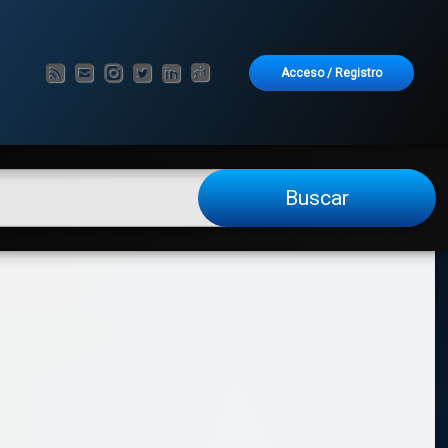
RSS
Correo electrónico
Instagram
Twitter
LinkedIn
GitHub
Acceso
/
Registro