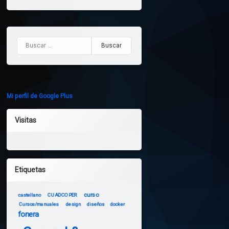
Buscar:
Mi perfil de Google Plus
Visitas
Etiquetas
curso
castellano
CUADCOPER
Cursos/manuales
design
diseños
docker
fonera