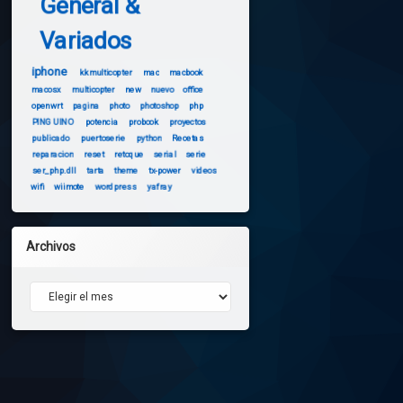
General &
Variados
iphone
kkmulticopter
mac
macbook
macosx
multicopter
new
nuevo
office
openwrt
pagina
photo
photoshop
php
PINGUINO
potencia
probook
proyectos
publicado
puertoserie
python
Recetas
reparacion
reset
retoque
serial
serie
ser_php.dll
tarta
theme
tx-power
videos
wifi
wiimote
wordpress
yafray
Archivos
Archivos