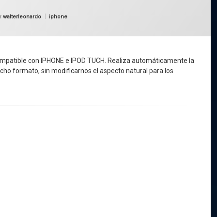
Categorías:
r
walterleonardo
iphone
ompatible con IPHONE e IPOD TUCH. Realiza automáticamente la
cho formato, sin modificarnos el aspecto natural para los