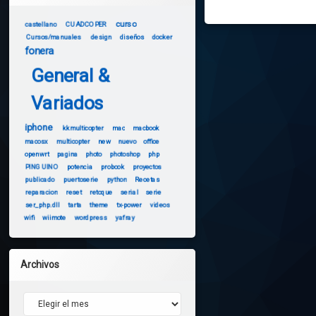
curso
castellano
CUADCOPER
Cursos/manuales
design
diseños
docker
fonera
General &
Variados
iphone
kkmulticopter
mac
macbook
macosx
multicopter
new
nuevo
office
openwrt
pagina
photo
photoshop
php
PINGUINO
potencia
probook
proyectos
publicado
puertoserie
python
Recetas
reparacion
reset
retoque
serial
serie
ser_php.dll
tarta
theme
tx-power
videos
wifi
wiimote
wordpress
yafray
Archivos
Archivos