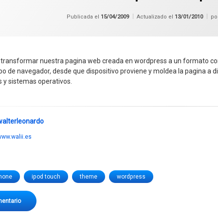
Publicada el
15/04/2009
Actualizado el
13/01/2010
po
 transformar nuestra pagina web creada en wordpress a un formato c
po de navegador, desde que dispositivo proviene y moldea la pagina a di
y sistemas operativos.
walterleonardo
ww.walii.es
hone
ipod touch
theme
wordpress
en WordPress con aspecto compatible IPOD/IPHONE
mentario