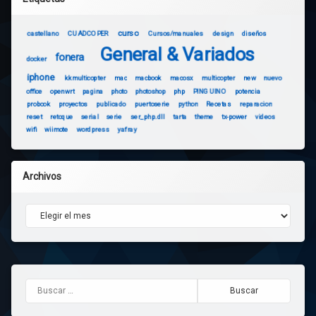
curso
castellano
CUADCOPER
Cursos/manuales
design
diseños
General & Variados
fonera
docker
iphone
kkmulticopter
mac
macbook
macosx
multicopter
new
nuevo
office
openwrt
pagina
photo
photoshop
php
PINGUINO
potencia
probook
proyectos
publicado
puertoserie
python
Recetas
reparacion
reset
retoque
serial
serie
ser_php.dll
tarta
theme
tx-power
videos
wifi
wiimote
wordpress
yafray
Archivos
Archivos
Buscar: