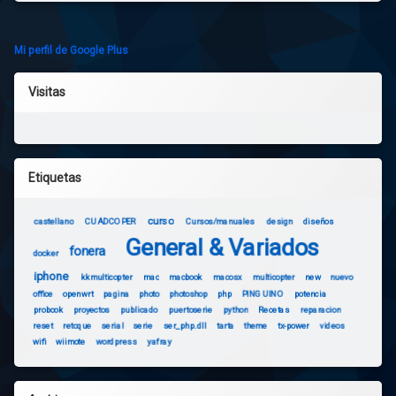
Mi perfil de Google Plus
Visitas
Etiquetas
curso
castellano
CUADCOPER
Cursos/manuales
design
diseños
General & Variados
fonera
docker
iphone
kkmulticopter
mac
macbook
macosx
multicopter
new
nuevo
office
openwrt
pagina
photo
photoshop
php
PINGUINO
potencia
probook
proyectos
publicado
puertoserie
python
Recetas
reparacion
reset
retoque
serial
serie
ser_php.dll
tarta
theme
tx-power
videos
wifi
wiimote
wordpress
yafray