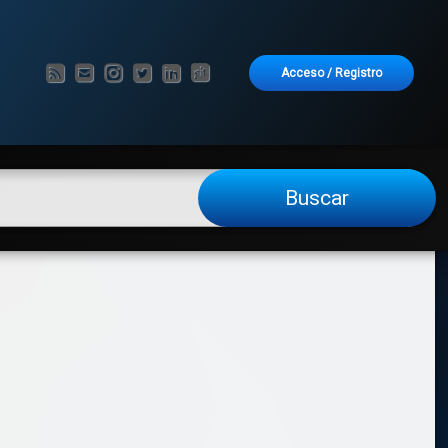
RSS
Correo electrónico
Instagram
Twitter
LinkedIn
GitHub
Acceso
/
Registro