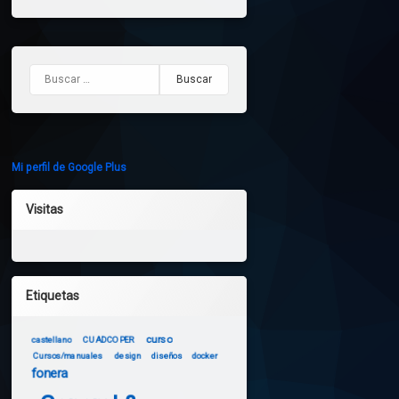
Buscar:
Mi perfil de Google Plus
Visitas
Etiquetas
curso
castellano
CUADCOPER
Cursos/manuales
design
diseños
docker
fonera