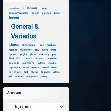
curso
castellano
CUADCOPER
Cursos/manuales
design
diseños
docker
fonera
General &
Variados
iphone
kkmulticopter
mac
macbook
macosx
multicopter
new
nuevo
office
openwrt
pagina
photo
photoshop
php
PINGUINO
potencia
probook
proyectos
publicado
puertoserie
python
Recetas
reparacion
reset
retoque
serial
serie
ser_php.dll
tarta
theme
tx-power
videos
wifi
wiimote
wordpress
yafray
Archivos
Archivos