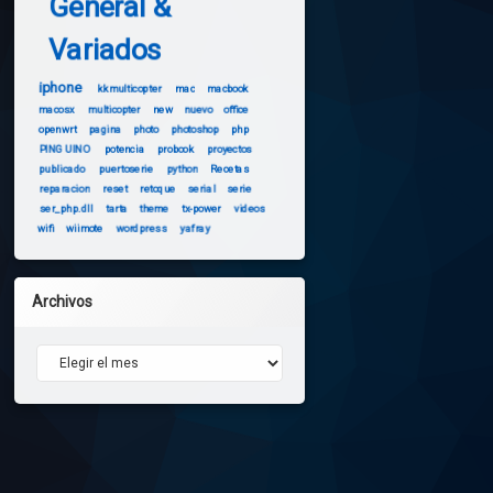
General &
Variados
iphone
kkmulticopter
mac
macbook
macosx
multicopter
new
nuevo
office
openwrt
pagina
photo
photoshop
php
PINGUINO
potencia
probook
proyectos
publicado
puertoserie
python
Recetas
reparacion
reset
retoque
serial
serie
ser_php.dll
tarta
theme
tx-power
videos
wifi
wiimote
wordpress
yafray
Archivos
Archivos