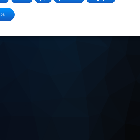
en SER_PHP o Puerto serie desde Internet
ios