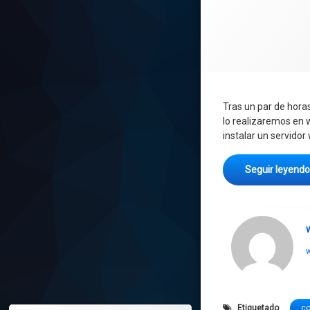
Tras un par de hora
lo realizaremos en
instalar un servidor
Seguir leyend
w
Etiquetado
c