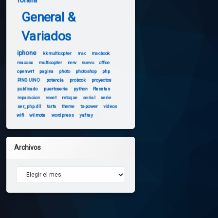
fonera
General &
Variados
iphone
kkmulticopter
mac
macbook
macosx
multicopter
new
nuevo
office
openwrt
pagina
photo
photoshop
php
PINGUINO
potencia
probook
proyectos
publicado
puertoserie
python
Recetas
reparacion
reset
retoque
serial
serie
ser_php.dll
tarta
theme
tx-power
videos
wifi
wiimote
wordpress
yafray
Archivos
Archivos