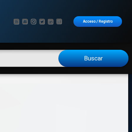
RSS
Correo electrónico
Instagram
Twitter
LinkedIn
GitHub
Acceso
/
Registro