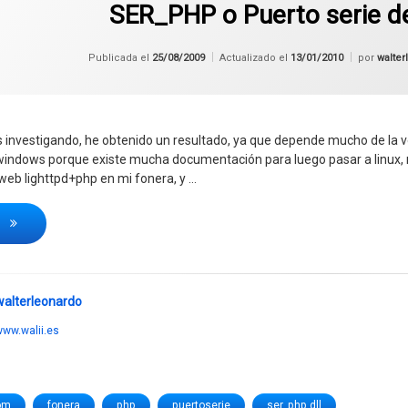
SER_PHP o Puerto serie de
Publicada el
25/08/2009
Actualizado el
13/01/2010
por
walte
s investigando, he obtenido un resultado, ya que depende mucho de la ve
 windows porque existe mucha documentación para luego pasar a linu
 web lighttpd+php en mi fonera, y …
SER_PHP o Puerto serie desde Internet
o
walterleonardo
ww.walii.es
om
fonera
php
puertoserie
ser_php.dll