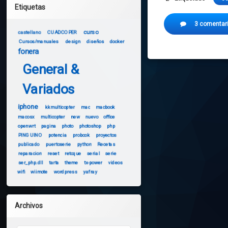
Etiquetas
3 comentar
curso
castellano
CUADCOPER
Cursos/manuales
design
diseños
docker
fonera
General &
Variados
iphone
kkmulticopter
mac
macbook
macosx
multicopter
new
nuevo
office
openwrt
pagina
photo
photoshop
php
PINGUINO
potencia
probook
proyectos
publicado
puertoserie
python
Recetas
reparacion
reset
retoque
serial
serie
ser_php.dll
tarta
theme
tx-power
videos
wifi
wiimote
wordpress
yafray
Archivos