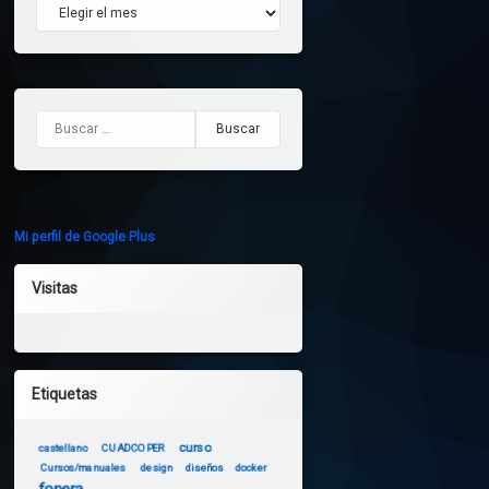
Archivos
Buscar:
Mi perfil de Google Plus
Visitas
Etiquetas
curso
castellano
CUADCOPER
Cursos/manuales
design
diseños
docker