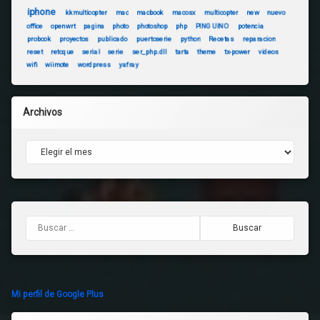
iphone
kkmulticopter
mac
macbook
macosx
multicopter
new
nuevo
office
openwrt
pagina
photo
photoshop
php
PINGUINO
potencia
probook
proyectos
publicado
puertoserie
python
Recetas
reparacion
reset
retoque
serial
serie
ser_php.dll
tarta
theme
tx-power
videos
wifi
wiimote
wordpress
yafray
Archivos
Archivos
Buscar:
Mi perfil de Google Plus