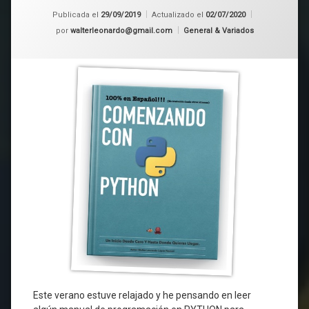
Publicada el
29/09/2019
Actualizado el
02/07/2020
Categorías:
por
walterleonardo@gmail.com
General & Variados
Este verano estuve relajado y he pensando en leer