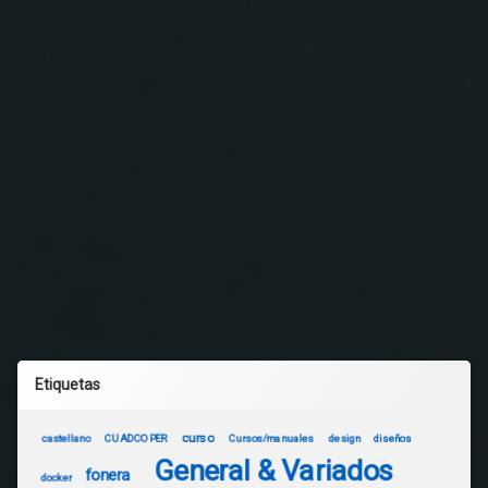
Etiquetas
curso
castellano
CUADCOPER
Cursos/manuales
design
diseños
General & Variados
fonera
docker