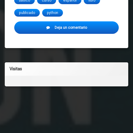
básico
curso
español
libro
publicado
python
en
Deja un comentario
Comenzando
con
Python
Visitas