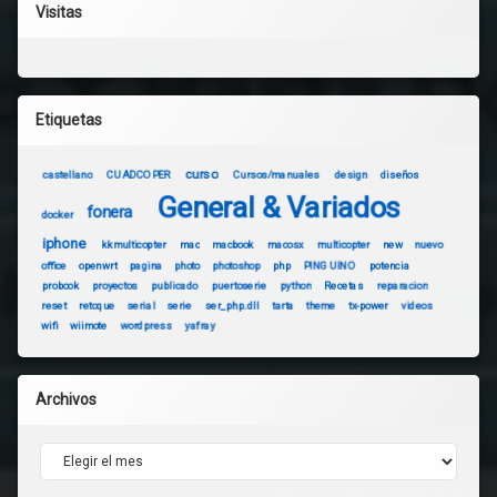
Visitas
Etiquetas
curso
castellano
CUADCOPER
Cursos/manuales
design
diseños
General & Variados
fonera
docker
iphone
kkmulticopter
mac
macbook
macosx
multicopter
new
nuevo
office
openwrt
pagina
photo
photoshop
php
PINGUINO
potencia
probook
proyectos
publicado
puertoserie
python
Recetas
reparacion
reset
retoque
serial
serie
ser_php.dll
tarta
theme
tx-power
videos
wifi
wiimote
wordpress
yafray
Archivos
Archivos