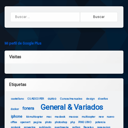
Buscar:
Mi perfil de Google Plus
Visitas
Etiquetas
curso
castellano
CUADCOPER
Cursos/manuales
design
diseños
General & Variados
fonera
docker
iphone
kkmulticopter
mac
macbook
macosx
multicopter
new
nuevo
office
openwrt
pagina
photo
photoshop
php
PINGUINO
potencia
probook
proyectos
publicado
puertoserie
python
Recetas
reparacion