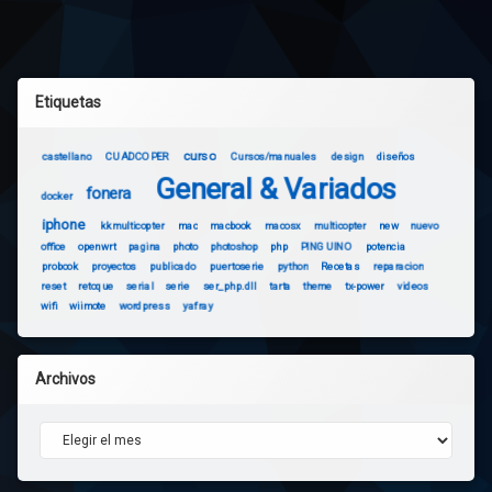
Etiquetas
curso
castellano
CUADCOPER
Cursos/manuales
design
diseños
General & Variados
fonera
docker
iphone
kkmulticopter
mac
macbook
macosx
multicopter
new
nuevo
office
openwrt
pagina
photo
photoshop
php
PINGUINO
potencia
probook
proyectos
publicado
puertoserie
python
Recetas
reparacion
reset
retoque
serial
serie
ser_php.dll
tarta
theme
tx-power
videos
wifi
wiimote
wordpress
yafray
Archivos
Archivos