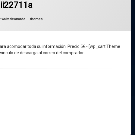
ii22711a
Categorías:
r
walterleonardo
themes
para acomodar toda su información. Precio 5€.- [wp_cart:Theme
 vinculo de descarga al correo del comprador.