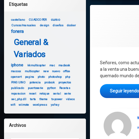
Etiquetas
curso
castellano
CUADCOPER
Cursos/manuales
design
diseños
docker
fonera
General &
Variados
Señores, como actua
iphone
kkmulticopter
mac
macbook
a la venta una buen
macosx
multicopter
new
nuevo
office
quemado mundo de
openwrt
pagina
photo
photoshop
php
PINGUINO
potencia
probook
proyectos
publicado
puertoserie
python
Recetas
Seguir leyend
reparacion
reset
retoque
serial
serie
ser_php.dll
tarta
theme
tx-power
videos
wifi
wiimote
wordpress
yafray
Archivos
w