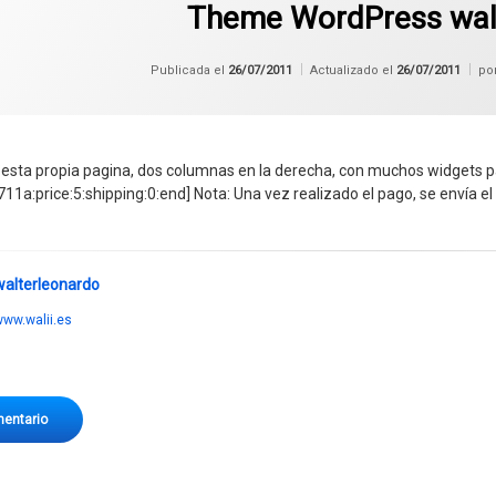
Theme WordPress wal
Publicada el
26/07/2011
Actualizado el
26/07/2011
po
 esta propia pagina, dos columnas en la derecha, con muchos widgets 
1a:price:5:shipping:0:end] Nota: Una vez realizado el pago, se envía el
walterleonardo
ww.walii.es
en Theme WordPress walii22711a
mentario