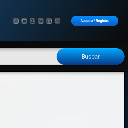
RSS
Correo electrónico
Instagram
Twitter
LinkedIn
GitHub
Acceso
/
Registro