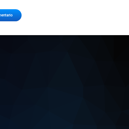
en Themes WORDPRESS/JOOMLA a la venta…
mentario