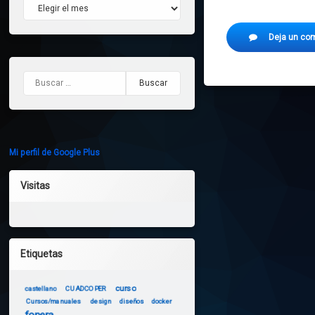
Archivos
Deja un co
Buscar:
Mi perfil de Google Plus
Visitas
Etiquetas
curso
castellano
CUADCOPER
Cursos/manuales
design
diseños
docker