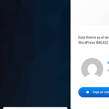
Este theme es el de
WordPress WALII2271
w
Deja un co