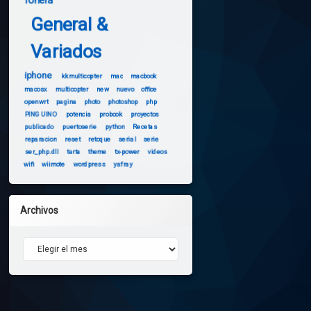
fonera
General &
Variados
iphone
kkmulticopter
mac
macbook
macosx
multicopter
new
nuevo
office
openwrt
pagina
photo
photoshop
php
PINGUINO
potencia
probook
proyectos
publicado
puertoserie
python
Recetas
reparacion
reset
retoque
serial
serie
ser_php.dll
tarta
theme
tx-power
videos
wifi
wiimote
wordpress
yafray
Archivos
Archivos