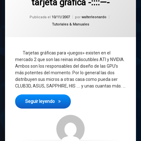
tarjeta gráfica -::::—-
Publicada el
10/11/2007
por
walterleonardo
Categorías:
Tutoriales & Manuales
Tarjetas gráficas para «juegos» existen en el
mercado 2 que son las reinas indiscutibles ATI y NVIDIA.
Ambos son los responsables del diseño de las GPU’s
más potentes del momento. Por lo general las dos
distribuyen sus micros a otras casa como pueda ser
CLUB3D, ASUS, SAPPHIRE, HIS …. y unas cuantas más. …
—-::::-Tines dudas sobre tu tarjeta gráfica -::
Seguir leyendo