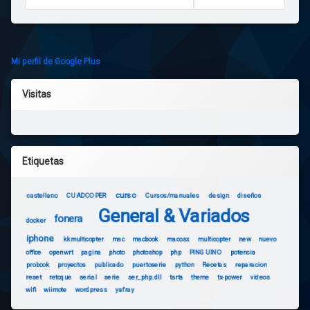
Mi perfil de Google Plus
Visitas
Etiquetas
curso
castellano
CUADCOPER
Cursos/manuales
design
diseños
General & Variados
fonera
docker
iphone
kkmulticopter
mac
macbook
macosx
multicopter
new
nuevo
office
openwrt
pagina
photo
photoshop
php
PINGUINO
potencia
probook
proyectos
publicado
puertoserie
python
Recetas
reparacion
reset
retoque
serial
serie
ser_php.dll
tarta
theme
tx-power
videos
wifi
wiimote
wordpress
yafray