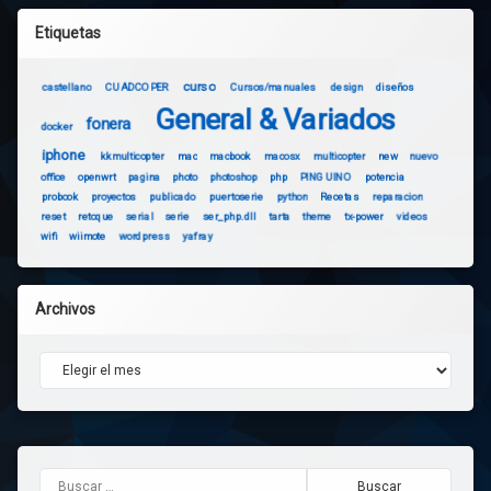
Etiquetas
curso
castellano
CUADCOPER
Cursos/manuales
design
diseños
General & Variados
fonera
docker
iphone
kkmulticopter
mac
macbook
macosx
multicopter
new
nuevo
office
openwrt
pagina
photo
photoshop
php
PINGUINO
potencia
probook
proyectos
publicado
puertoserie
python
Recetas
reparacion
reset
retoque
serial
serie
ser_php.dll
tarta
theme
tx-power
videos
wifi
wiimote
wordpress
yafray
Archivos
Archivos
Buscar: