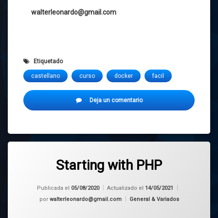
walterleonardo@gmail.com
Etiquetado
castellano
curso
docker
facil
en
Deja un comentario
Comenzando
con
Docker
Starting with PHP
Publicada el
05/08/2020
Actualizado el
14/05/2021
Categorías:
por
walterleonardo@gmail.com
General & Variados