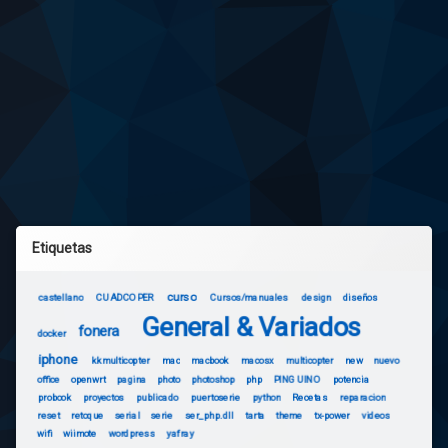
Etiquetas
curso
castellano
CUADCOPER
Cursos/manuales
design
diseños
General & Variados
fonera
docker
iphone
kkmulticopter
mac
macbook
macosx
multicopter
new
nuevo
office
openwrt
pagina
photo
photoshop
php
PINGUINO
potencia
probook
proyectos
publicado
puertoserie
python
Recetas
reparacion
reset
retoque
serial
serie
ser_php.dll
tarta
theme
tx-power
videos
wifi
wiimote
wordpress
yafray