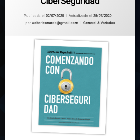
CiberSeguridad
Publicada el
02/07/2020
Actualizado el
25/07/2020
Categorías:
por
walterleonardo@gmail.com
General & Variados