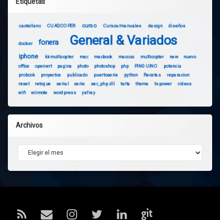
Etiquetas
curso
castellano
CUADCOPER
Cursos/manuales
design
diseños
General & Variados
fonera
docker
iphone
kkmulticopter
mac
macbook
macosx
multicopter
new
nuevo
office
openwrt
pagina
photo
photoshop
php
PINGUINO
potencia
probook
proyectos
publicado
puertoserie
python
Recetas
reparacion
reset
retoque
serial
serie
ser_php.dll
tarta
theme
tx-power
videos
wifi
wiimote
wordpress
yafray
Archivos
Archivos
RSS
Correo electrónico
Instagram
Twitter
LinkedIn
GitHub