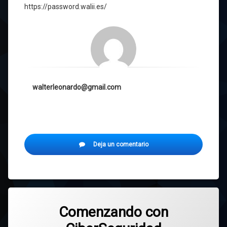
https://password.walii.es/
walterleonardo@gmail.com
en
Deja un comentario
Generador
y
comprobador
de
claves.
Comenzando con