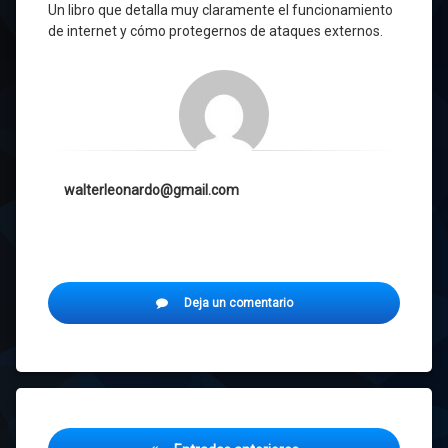
Un libro que detalla muy claramente el funcionamiento
de internet y cómo protegernos de ataques externos.
walterleonardo@gmail.com
en
Deja un comentario
Comenzando
con
CiberSeguridad
Navegación