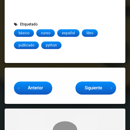
Etiquetado
básico
curso
español
libro
publicado
python
Sigue leyendo
Anterior
Siguiente
Comentarios