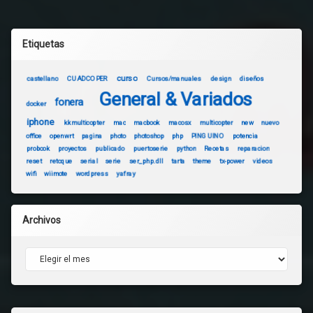
Etiquetas
curso
castellano
CUADCOPER
Cursos/manuales
design
diseños
General & Variados
fonera
docker
iphone
kkmulticopter
mac
macbook
macosx
multicopter
new
nuevo
office
openwrt
pagina
photo
photoshop
php
PINGUINO
potencia
probook
proyectos
publicado
puertoserie
python
Recetas
reparacion
reset
retoque
serial
serie
ser_php.dll
tarta
theme
tx-power
videos
wifi
wiimote
wordpress
yafray
Archivos
Archivos