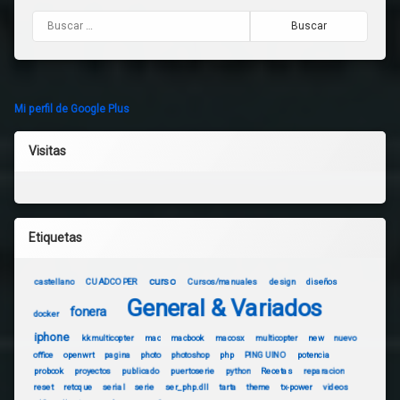
Buscar:
Mi perfil de Google Plus
Visitas
Etiquetas
curso
castellano
CUADCOPER
Cursos/manuales
design
diseños
General & Variados
fonera
docker
iphone
kkmulticopter
mac
macbook
macosx
multicopter
new
nuevo
office
openwrt
pagina
photo
photoshop
php
PINGUINO
potencia
probook
proyectos
publicado
puertoserie
python
Recetas
reparacion
reset
retoque
serial
serie
ser_php.dll
tarta
theme
tx-power
videos