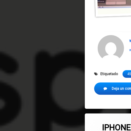
w
Etiquetado
4
Deja un co
IPHONE 