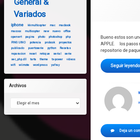
General &
Variados
iphone
kkmulticopter
mac
macbook
macosx
multicopter
new
nuevo
office
Bueno estos son uno
openwrt
pagina
photo
photoshop
php
PINGUINO
potencia
probook
proyectos
APPLE. los pasos no
publicado
puertoserie
python
Recetas
repositorio de paqu
reparacion
reset
retoque
serial
serie
ser_php.dll
tarta
theme
tx-power
videos
wifi
wiimote
wordpress
yafray
Seguir leyend
Archivos
Archivos
w
Deja un co