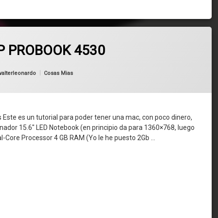
HP PROBOOK 4530
Categorías:
walterleonardo
Cosas Mias
 es un tutorial para poder tener una mac, con poco dinero,
nador 15.6″ LED Notebook (en principio da para 1360×768, luego
al-Core Processor 4 GB RAM (Yo le he puesto 2Gb …
 HP PROBOOK 4530