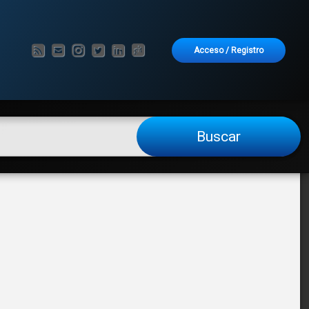
RSS
Correo electrónico
Instagram
Twitter
LinkedIn
GitHub
Acceso
/
Registro