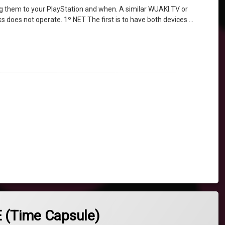
ng them to your PlayStation and when. A similar WUAKI.TV or
s does not operate. 1º NET The first is to have both devices …
 (Time Capsule)