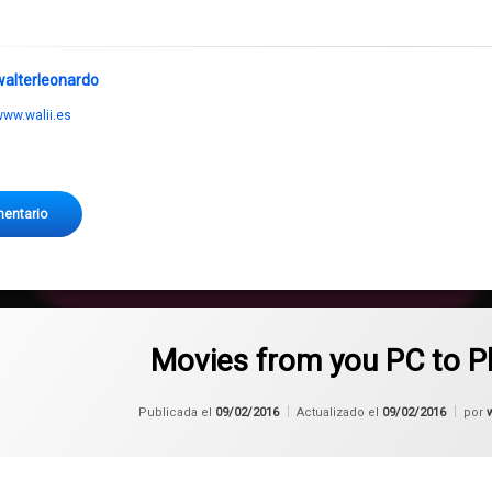
walterleonardo
ww.walii.es
en Backup de todo tu Raspberry
mentario
Movies from you PC to Pl
Publicada el
09/02/2016
Actualizado el
09/02/2016
por