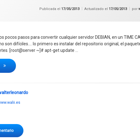
Publicada el
17/05/2013
Actualizado el
17/05/2013
por
s pocos pasos para convertir cualquier servidor DEBIAN, en un TIME 
 son difíciles…. lo primero es instalar del repositorio original, el pa
etes. [root@server ~]# apt-get update …
Crea tu propio TIME MACHINE (Time Capsule)
o
walterleonardo
ww.walii.es
en Crea tu propio TIME MACHINE (Time Capsule)
mentario