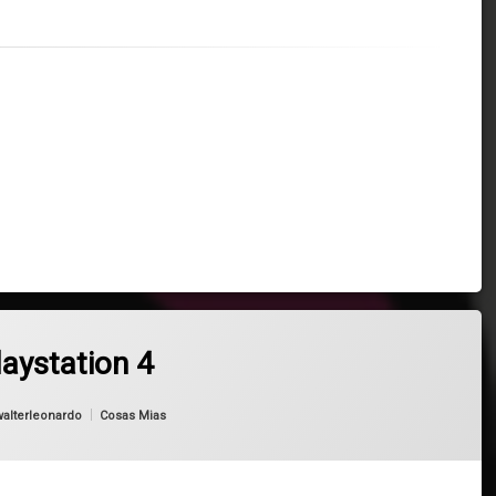
aystation 4
Categorías:
walterleonardo
Cosas Mias