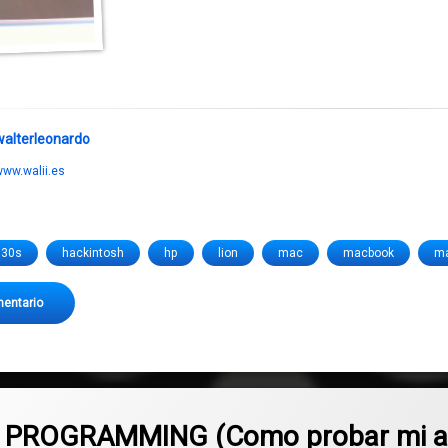
walterleonardo
ww.walii.es
530s
hackintosh
hp
lion
mac
macbook
m
en La MacBook mas económica HP PROBOOK 4530
mentario
PROGRAMMING (Como probar mi apli