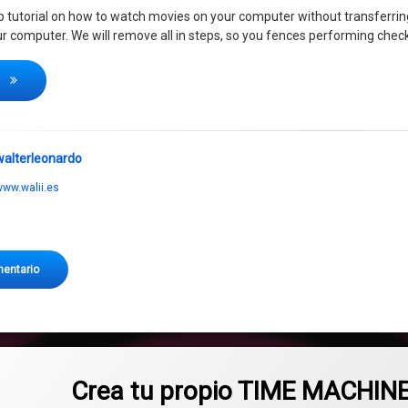
tep tutorial on how to watch movies on your computer without transferri
r computer. We will remove all in steps, so you fences performing check
Movies from you PC to Playstation 4
o
walterleonardo
ww.walii.es
en Movies from you PC to Playstation 4
mentario
Crea tu propio TIME MACHINE