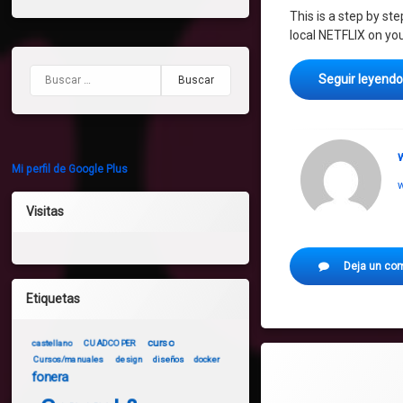
This is a step by s
local NETFLIX on you
Buscar:
Seguir leyend
Mi perfil de Google Plus
w
Visitas
Deja un co
Etiquetas
curso
castellano
CUADCOPER
Cursos/manuales
design
diseños
docker
fonera