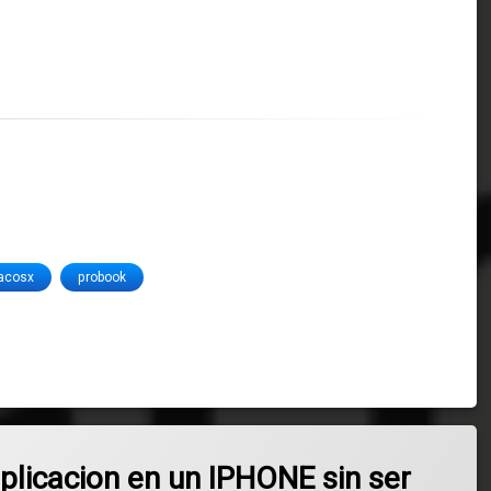
acosx
probook
cacion en un IPHONE sin ser