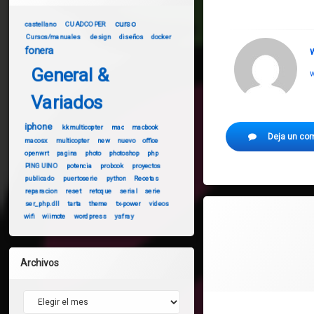
curso
castellano
CUADCOPER
Cursos/manuales
design
diseños
docker
fonera
General &
w
Variados
iphone
kkmulticopter
mac
macbook
Deja un co
macosx
multicopter
new
nuevo
office
openwrt
pagina
photo
photoshop
php
PINGUINO
potencia
probook
proyectos
publicado
puertoserie
python
Recetas
reparacion
reset
retoque
serial
serie
ser_php.dll
tarta
theme
tx-power
videos
wifi
wiimote
wordpress
yafray
Archivos
Archivos