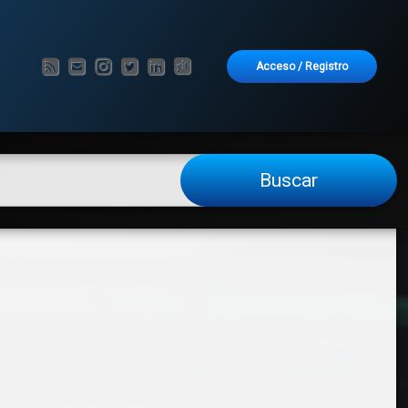
RSS
Correo electrónico
Instagram
Twitter
LinkedIn
GitHub
Acceso
/
Registro