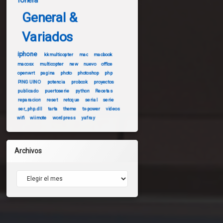
fonera
General &
Variados
iphone
kkmulticopter
mac
macbook
macosx
multicopter
new
nuevo
office
openwrt
pagina
photo
photoshop
php
PINGUINO
potencia
probook
proyectos
publicado
puertoserie
python
Recetas
reparacion
reset
retoque
serial
serie
ser_php.dll
tarta
theme
tx-power
videos
wifi
wiimote
wordpress
yafray
Archivos
Archivos