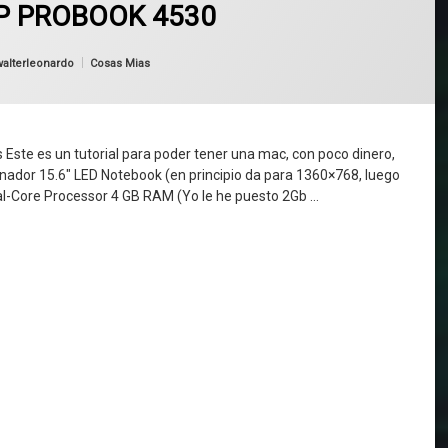
HP PROBOOK 4530
Categorías:
walterleonardo
Cosas Mias
 es un tutorial para poder tener una mac, con poco dinero,
nador 15.6″ LED Notebook (en principio da para 1360×768, luego
al-Core Processor 4 GB RAM (Yo le he puesto 2Gb …
 HP PROBOOK 4530