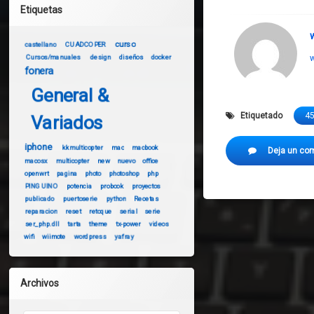
Etiquetas
curso
castellano
CUADCOPER
w
Cursos/manuales
design
diseños
docker
fonera
General &
Etiquetado
4
Variados
iphone
kkmulticopter
mac
macbook
Deja un co
macosx
multicopter
new
nuevo
office
openwrt
pagina
photo
photoshop
php
PINGUINO
potencia
probook
proyectos
publicado
puertoserie
python
Recetas
reparacion
reset
retoque
serial
serie
ser_php.dll
tarta
theme
tx-power
videos
wifi
wiimote
wordpress
yafray
Archivos