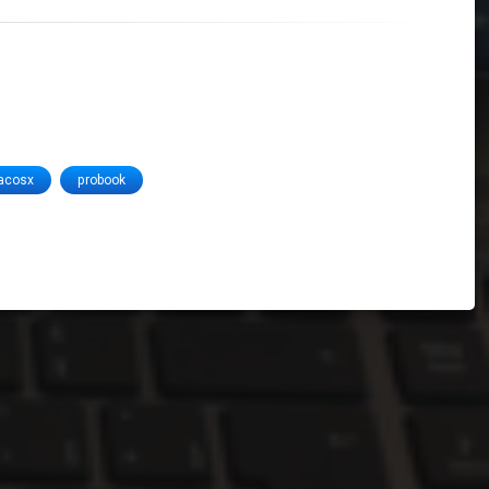
acosx
probook