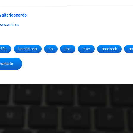
walterleonardo
ww.walii.es
530s
hackintosh
hp
lion
mac
macbook
m
en La MacBook mas económica HP PROBOOK 4530
mentario