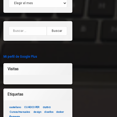
Archivos
Buscar:
Mi perfil de Google Plus
Visitas
Etiquetas
curso
castellano
CUADCOPER
Cursos/manuales
design
diseños
docker