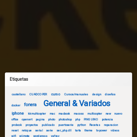
Etiquetas
curso
castellano
CUADCOPER
Cursos/manuales
design
diseños
General & Variados
fonera
docker
iphone
kkmulticopter
mac
macbook
macosx
multicopter
new
nuevo
office
openwrt
pagina
photo
photoshop
php
PINGUINO
potencia
probook
proyectos
publicado
puertoserie
python
Recetas
reparacion
reset
retoque
serial
serie
ser_php.dll
tarta
theme
tx-power
videos
wifi
wiimote
wordpress
yafray