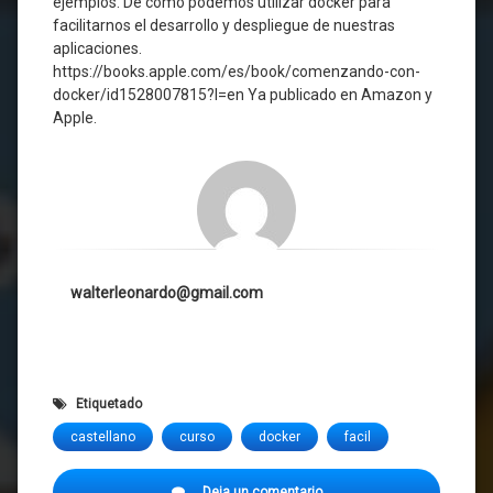
ejemplos. De como podemos utilizar docker para
facilitarnos el desarrollo y despliegue de nuestras
aplicaciones.
https://books.apple.com/es/book/comenzando-con-
docker/id1528007815?l=en Ya publicado en Amazon y
Apple.
walterleonardo@gmail.com
Etiquetado
castellano
curso
docker
facil
en
Deja un comentario