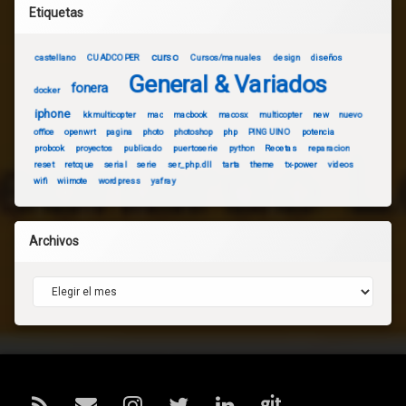
Etiquetas
curso
castellano
CUADCOPER
Cursos/manuales
design
diseños
General & Variados
fonera
docker
iphone
kkmulticopter
mac
macbook
macosx
multicopter
new
nuevo
office
openwrt
pagina
photo
photoshop
php
PINGUINO
potencia
probook
proyectos
publicado
puertoserie
python
Recetas
reparacion
reset
retoque
serial
serie
ser_php.dll
tarta
theme
tx-power
videos
wifi
wiimote
wordpress
yafray
Archivos
Archivos