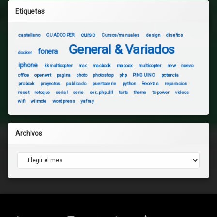
Etiquetas
curso
castellano
CUADCOPER
Cursos/manuales
design
diseños
General & Variados
fonera
docker
iphone
kkmulticopter
mac
macbook
macosx
multicopter
new
nuevo
office
openwrt
pagina
photo
photoshop
php
PINGUINO
potencia
probook
proyectos
publicado
puertoserie
python
Recetas
reparacion
reset
retoque
serial
serie
ser_php.dll
tarta
theme
tx-power
videos
wifi
wiimote
wordpress
yafray
Archivos
Archivos