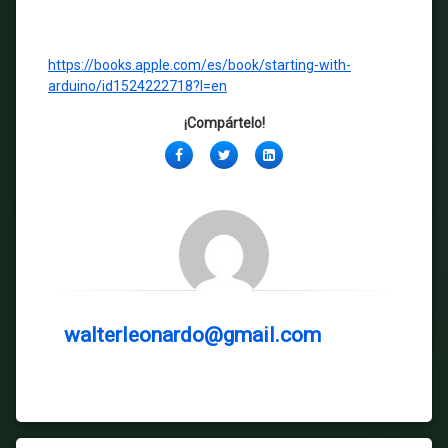
https://books.apple.com/es/book/starting-with-
arduino/id1524222718?l=en
¡Compártelo!
Facebook
Twitter
LinkedIn
walterleonardo@gmail.com