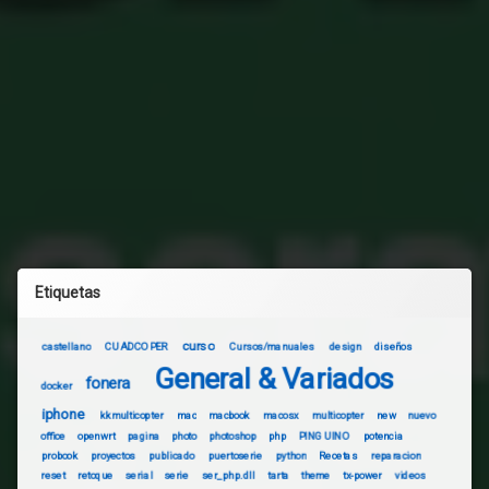
Etiquetas
curso
castellano
CUADCOPER
Cursos/manuales
design
diseños
General & Variados
fonera
docker
iphone
kkmulticopter
mac
macbook
macosx
multicopter
new
nuevo
office
openwrt
pagina
photo
photoshop
php
PINGUINO
potencia
probook
proyectos
publicado
puertoserie
python
Recetas
reparacion
reset
retoque
serial
serie
ser_php.dll
tarta
theme
tx-power
videos