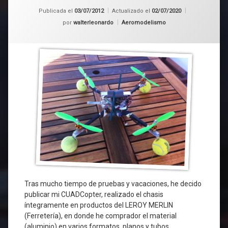
Publicada el
03/07/2012
Actualizado el
02/07/2020
Categorías:
por
walterleonardo
Aeromodelismo
Tras mucho tiempo de pruebas y vacaciones, he decido
publicar mi CUADCopter, realizado el chasis
íntegramente en productos del LEROY MERLIN
(Ferretería), en donde he comprador el material
(aluminio) en varios formatos, planos y tubos