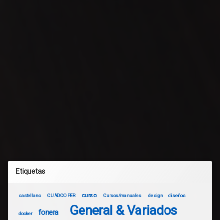
Etiquetas
curso
castellano
CUADCOPER
Cursos/manuales
design
diseños
General & Variados
fonera
docker