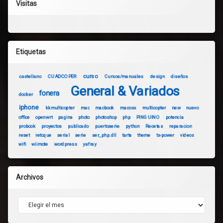
Visitas
Etiquetas
curso
castellano
CUADCOPER
Cursos/manuales
design
diseños
General & Variados
fonera
docker
iphone
kkmulticopter
mac
macbook
macosx
multicopter
new
nuevo
office
openwrt
pagina
photo
photoshop
php
PINGUINO
potencia
probook
proyectos
publicado
puertoserie
python
Recetas
reparacion
reset
retoque
serial
serie
ser_php.dll
tarta
theme
tx-power
videos
wifi
wiimote
wordpress
yafray
Archivos
Archivos