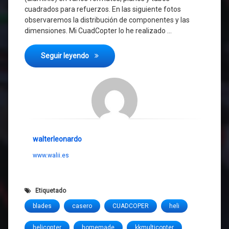
cuadrados para refuerzos. En las siguiente fotos
observaremos la distribución de componentes y las
dimensiones. Mi CuadCopter lo he realizado …
CUAD COPTER CASERO
Seguir leyendo
walterleonardo
www.walii.es
Etiquetado
blades
casero
CUADCOPER
heli
helicopter
homemade
kkmulticopter