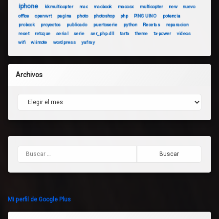
iphone
kkmulticopter
mac
macbook
macosx
multicopter
new
nuevo
office
openwrt
pagina
photo
photoshop
php
PINGUINO
potencia
probook
proyectos
publicado
puertoserie
python
Recetas
reparacion
reset
retoque
serial
serie
ser_php.dll
tarta
theme
tx-power
videos
wifi
wiimote
wordpress
yafray
Archivos
Archivos
Buscar:
Mi perfil de Google Plus