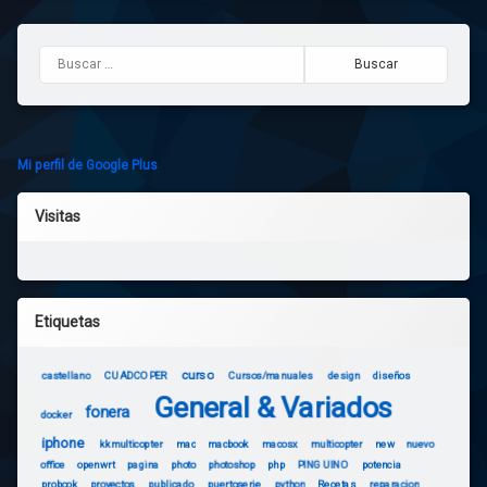
Buscar:
Mi perfil de Google Plus
Visitas
Etiquetas
curso
castellano
CUADCOPER
Cursos/manuales
design
diseños
General & Variados
fonera
docker
iphone
kkmulticopter
mac
macbook
macosx
multicopter
new
nuevo
office
openwrt
pagina
photo
photoshop
php
PINGUINO
potencia
probook
proyectos
publicado
puertoserie
python
Recetas
reparacion