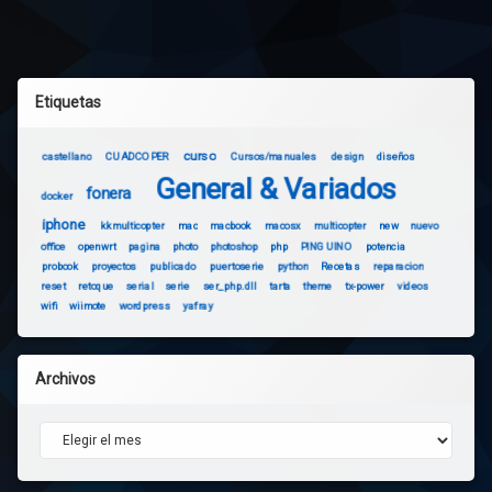
Etiquetas
curso
castellano
CUADCOPER
Cursos/manuales
design
diseños
General & Variados
fonera
docker
iphone
kkmulticopter
mac
macbook
macosx
multicopter
new
nuevo
office
openwrt
pagina
photo
photoshop
php
PINGUINO
potencia
probook
proyectos
publicado
puertoserie
python
Recetas
reparacion
reset
retoque
serial
serie
ser_php.dll
tarta
theme
tx-power
videos
wifi
wiimote
wordpress
yafray
Archivos
Archivos